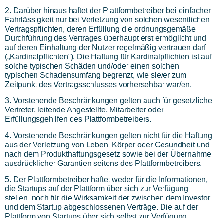
2. Darüber hinaus haftet der Plattformbetreiber bei einfacher
Fahrlässigkeit nur bei Verletzung von solchen wesentlichen
Vertragspflichten, deren Erfüllung die ordnungsgemäße
Durchführung des Vertrages überhaupt erst ermöglicht und
auf deren Einhaltung der Nutzer regelmäßig vertrauen darf
(„Kardinalpflichten“). Die Haftung für Kardinalpflichten ist auf
solche typischen Schäden und/oder einen solchen
typischen Schadensumfang begrenzt, wie sie/er zum
Zeitpunkt des Vertragsschlusses vorhersehbar war/en.
3. Vorstehende Beschränkungen gelten auch für gesetzliche
Vertreter, leitende Angestellte, Mitarbeiter oder
Erfüllungsgehilfen des Plattformbetreibers.
4. Vorstehende Beschränkungen gelten nicht für die Haftung
aus der Verletzung von Leben, Körper oder Gesundheit und
nach dem Produkthaftungsgesetz sowie bei der Übernahme
ausdrücklicher Garantien seitens des Plattformbetreibers.
5. Der Plattformbetreiber haftet weder für die Informationen,
die Startups auf der Plattform über sich zur Verfügung
stellen, noch für die Wirksamkeit der zwischen dem Investor
und dem Startup abgeschlossenen Verträge. Die auf der
Plattform von Startups über sich selbst zur Verfügung