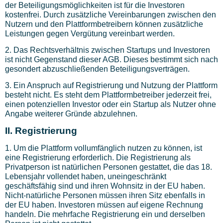
der Beteiligungsmöglichkeiten ist für die Investoren
kostenfrei. Durch zusätzliche Vereinbarungen zwischen den
Nutzern und den Plattformbetreibern können zusätzliche
Leistungen gegen Vergütung vereinbart werden.
2. Das Rechtsverhältnis zwischen Startups und Investoren
ist nicht Gegenstand dieser AGB. Dieses bestimmt sich nach
gesondert abzuschließenden Beteiligungsverträgen.
3. Ein Anspruch auf Registrierung und Nutzung der Plattform
besteht nicht. Es steht dem Plattformbetreiber jederzeit frei,
einen potenziellen Investor oder ein Startup als Nutzer ohne
Angabe weiterer Gründe abzulehnen.
II. Registrierung
1. Um die Plattform vollumfänglich nutzen zu können, ist
eine Registrierung erforderlich. Die Registrierung als
Privatperson ist natürlichen Personen gestattet, die das 18.
Lebensjahr vollendet haben, uneingeschränkt
geschäftsfähig sind und ihren Wohnsitz in der EU haben.
Nicht-natürliche Personen müssen ihren Sitz ebenfalls in
der EU haben. Investoren müssen auf eigene Rechnung
handeln. Die mehrfache Registrierung ein und derselben