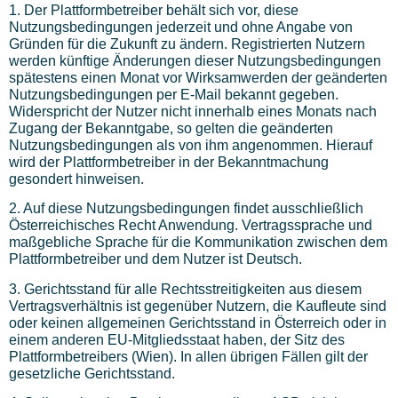
1. Der Plattformbetreiber behält sich vor, diese
Nutzungsbedingungen jederzeit und ohne Angabe von
Gründen für die Zukunft zu ändern. Registrierten Nutzern
werden künftige Änderungen dieser Nutzungsbedingungen
spätestens einen Monat vor Wirksamwerden der geänderten
Nutzungsbedingungen per E-Mail bekannt gegeben.
Widerspricht der Nutzer nicht innerhalb eines Monats nach
Zugang der Bekanntgabe, so gelten die geänderten
Nutzungsbedingungen als von ihm angenommen. Hierauf
wird der Plattformbetreiber in der Bekanntmachung
gesondert hinweisen.
2. Auf diese Nutzungsbedingungen findet ausschließlich
Österreichisches Recht Anwendung. Vertragssprache und
maßgebliche Sprache für die Kommunikation zwischen dem
Plattformbetreiber und dem Nutzer ist Deutsch.
3. Gerichtsstand für alle Rechtsstreitigkeiten aus diesem
Vertragsverhältnis ist gegenüber Nutzern, die Kaufleute sind
oder keinen allgemeinen Gerichtsstand in Österreich oder in
einem anderen EU-Mitgliedsstaat haben, der Sitz des
Plattformbetreibers (Wien). In allen übrigen Fällen gilt der
gesetzliche Gerichtsstand.