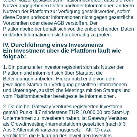
Nutzer angegebenen Daten und/oder Informationen anderen
Nutzern der Plattform zur Verfügung gestellt werden, sofern
diese Daten und/oder Informationen nicht gegen gesetzliche
Vorschriften oder diese AGB verstoßen. Der
Plattformbetreiber behält sich vor, die entsprechenden Daten
und/oder Informationen stichprobenartig zu prüfen.
IV. Durchführung eines Investments
Ein Investment über die Plattform läuft wie
folgt ab:
1. Ein potenzieller Investor registriert sich als Nutzer der
Plattform und informiert sich über Startups, die
Beteiligungen anbieten. Hierzu nutzt er die von dem
jeweiligen Startup zur Verfügung gestellten Informationen
und Unterlagen, zusätzliche Meetings mit den Startups und
vom Plattformbetreiber bereitgestellte Informationen.
2. Da die bei Gateway Ventures registrierten Investoren
gemäß Punkt III.7 mindestens EUR 10.000,00 pro Start-Up
Unternehmen zu investieren haben, ist Gateway Ventures
als Crowdinvesting-Internetplattform gesetzlich (nach § 3
Abs 3 Alternativfinanzierungsgesetz – AltFG) dazu
verpflichtet, die Erklärung des jeweiligen Investors