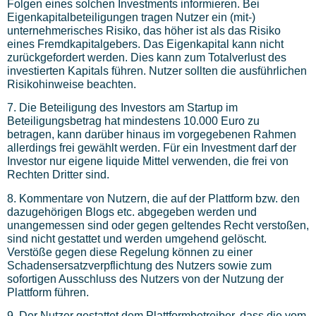
Folgen eines solchen Investments informieren. Bei
Eigenkapitalbeteiligungen tragen Nutzer ein (mit-)
unternehmerisches Risiko, das höher ist als das Risiko
eines Fremdkapitalgebers. Das Eigenkapital kann nicht
zurückgefordert werden. Dies kann zum Totalverlust des
investierten Kapitals führen. Nutzer sollten die ausführlichen
Risikohinweise beachten.
7. Die Beteiligung des Investors am Startup im
Beteiligungsbetrag hat mindestens 10.000 Euro zu
betragen, kann darüber hinaus im vorgegebenen Rahmen
allerdings frei gewählt werden. Für ein Investment darf der
Investor nur eigene liquide Mittel verwenden, die frei von
Rechten Dritter sind.
8. Kommentare von Nutzern, die auf der Plattform bzw. den
dazugehörigen Blogs etc. abgegeben werden und
unangemessen sind oder gegen geltendes Recht verstoßen,
sind nicht gestattet und werden umgehend gelöscht.
Verstöße gegen diese Regelung können zu einer
Schadensersatzverpflichtung des Nutzers sowie zum
sofortigen Ausschluss des Nutzers von der Nutzung der
Plattform führen.
9. Der Nutzer gestattet dem Plattformbetreiber, dass die vom