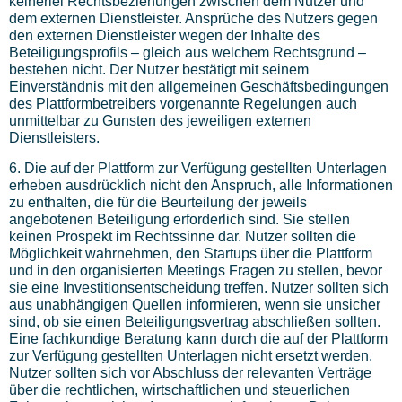
keinerlei Rechtsbeziehungen zwischen dem Nutzer und
dem externen Dienstleister. Ansprüche des Nutzers gegen
den externen Dienstleister wegen der Inhalte des
Beteiligungsprofils – gleich aus welchem Rechtsgrund –
bestehen nicht. Der Nutzer bestätigt mit seinem
Einverständnis mit den allgemeinen Geschäftsbedingungen
des Plattformbetreibers vorgenannte Regelungen auch
unmittelbar zu Gunsten des jeweiligen externen
Dienstleisters.
6. Die auf der Plattform zur Verfügung gestellten Unterlagen
erheben ausdrücklich nicht den Anspruch, alle Informationen
zu enthalten, die für die Beurteilung der jeweils
angebotenen Beteiligung erforderlich sind. Sie stellen
keinen Prospekt im Rechtssinne dar. Nutzer sollten die
Möglichkeit wahrnehmen, den Startups über die Plattform
und in den organisierten Meetings Fragen zu stellen, bevor
sie eine Investitionsentscheidung treffen. Nutzer sollten sich
aus unabhängigen Quellen informieren, wenn sie unsicher
sind, ob sie einen Beteiligungsvertrag abschließen sollten.
Eine fachkundige Beratung kann durch die auf der Plattform
zur Verfügung gestellten Unterlagen nicht ersetzt werden.
Nutzer sollten sich vor Abschluss der relevanten Verträge
über die rechtlichen, wirtschaftlichen und steuerlichen