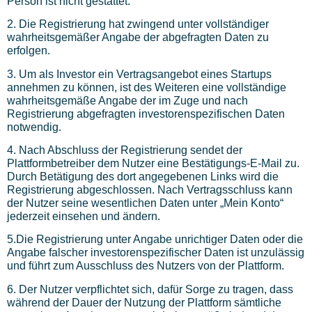
Person ist nicht gestattet.
2. Die Registrierung hat zwingend unter vollständiger
wahrheitsgemäßer Angabe der abgefragten Daten zu
erfolgen.
3. Um als Investor ein Vertragsangebot eines Startups
annehmen zu können, ist des Weiteren eine vollständige
wahrheitsgemäße Angabe der im Zuge und nach
Registrierung abgefragten investorenspezifischen Daten
notwendig.
4. Nach Abschluss der Registrierung sendet der
Plattformbetreiber dem Nutzer eine Bestätigungs-E-Mail zu.
Durch Betätigung des dort angegebenen Links wird die
Registrierung abgeschlossen. Nach Vertragsschluss kann
der Nutzer seine wesentlichen Daten unter „Mein Konto“
jederzeit einsehen und ändern.
5.Die Registrierung unter Angabe unrichtiger Daten oder die
Angabe falscher investorenspezifischer Daten ist unzulässig
und führt zum Ausschluss des Nutzers von der Plattform.
6. Der Nutzer verpflichtet sich, dafür Sorge zu tragen, dass
während der Dauer der Nutzung der Plattform sämtliche