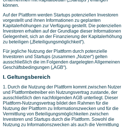
können.
Auf der Plattform werden Startups potenziellen Investoren
vorgestellt und ihnen Informationen zu geplanten
Kapitalerhöhungen zur Verfügung gestellt. Die potenziellen
Investoren erhalten auf der Grundlage dieser Informationen
Gelegenheit, sich an der Finanzierung der Kapitalerhöhung
zu beteiligen („Beteiligungsmöglichkeit“).
Für jegliche Nutzung der Plattform durch potenzielle
Investoren und Startups (zusammen „Nutzer“) gelten
ausschließlich die im Folgenden dargelegten Allgemeinen
Geschäftsbedingungen („AGB“).
I. Geltungsbereich
1. Durch die Nutzung der Plattform kommt zwischen Nutzer
und Plattformbetreiber ein Nutzungsvertrag zustande, der
ausschließlich den nachfolgenden AGB unterliegt. Dieser
Plattform-Nutzungsvertrag bildet den Rahmen für die
Nutzung der Plattform zu Informationszwecken und für die
Vermittlung von Beteiligungsmöglichkeiten zwischen
Investoren und Startups durch die Plattform. Sowohl die
Nutzung zu Informationszwecken als auch die Vermittlung