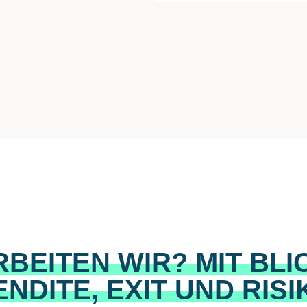
RBEITEN WIR
?
MIT BLI
ENDITE, EXIT UND RISI