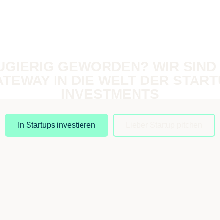
UGIERIG GEWORDEN? WIR SIND 
TEWAY IN DIE WELT DER STAR
INVESTMENTS
In Startups investieren
Lieber Startup pitchen