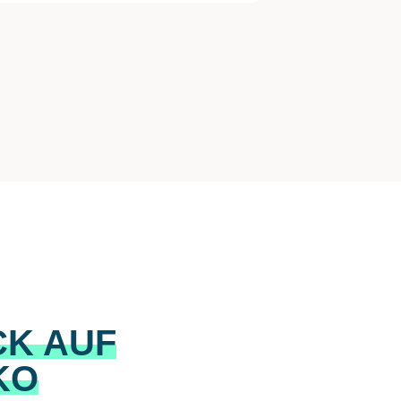
CK AUF
KO