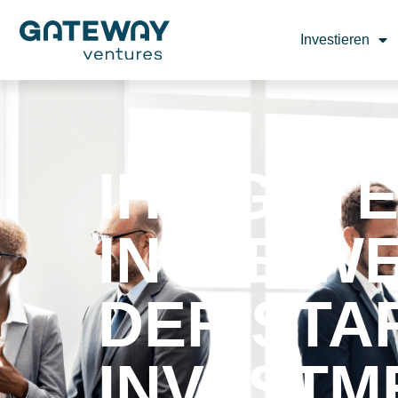
Investieren
IHR GAT
IN DIE W
DER STA
INVESTM