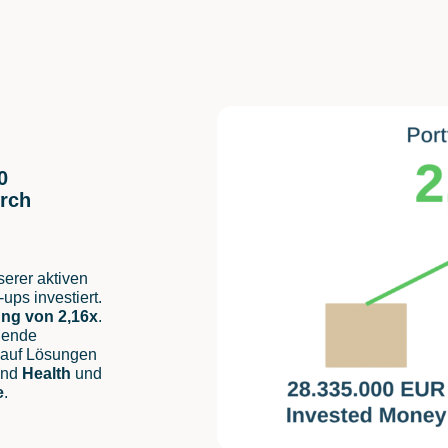
0
urch
serer aktiven
-ups investiert.
ung von 2,16x
.
chende
 auf Lösungen
nd
Health
und
e
.