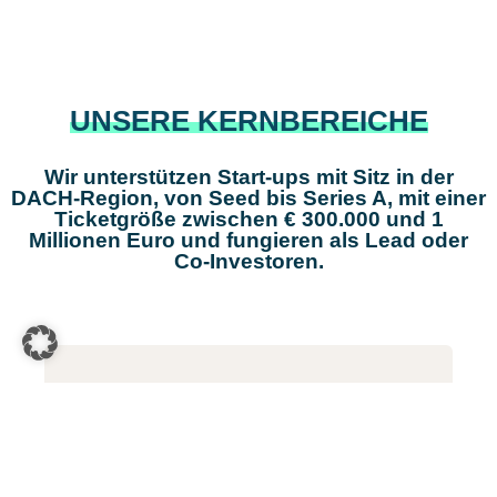
UNSERE KERNBEREICHE
Wir unterstützen Start-ups mit Sitz in der
DACH-Region, von Seed bis Series A, mit einer
Ticketgröße zwischen € 300.000 und 1
Millionen Euro und fungieren als Lead oder
Co-Investoren.
DIGITAL ECONOMY
Start-ups in den Bereichen Fintech /
Regtech / Insurtech, Proptech, Future of
Work,Industry 4.0 / IoT / Smart City und
Cyber Security