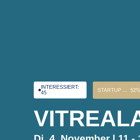
INTERESSIERT:
STARTUP FUNDED ZU:
52
45
VITREAL
Di, 4. November | 11 -