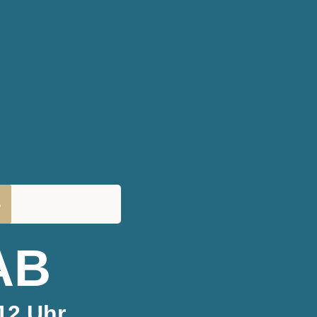
%
AB
 12 Uhr