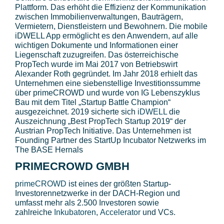
Plattform. Das erhöht die Effizienz der Kommunikation
zwischen Immobilienverwaltungen, Bauträgern,
Vermietern, Dienstleistern und Bewohnern. Die mobile
iDWELL App ermöglicht es den Anwendern, auf alle
wichtigen Dokumente und Informationen einer
Liegenschaft zuzugreifen. Das österreichische
PropTech wurde im Mai 2017 von Betriebswirt
Alexander Roth gegründet. Im Jahr 2018 erhielt das
Unternehmen eine siebenstellige Investitionssumme
über primeCROWD und wurde von IG Lebenszyklus
Bau mit dem Titel „Startup Battle Champion“
ausgezeichnet. 2019 sicherte sich
iDWELL
die
Auszeichnung „Best PropTech Startup 2019“ der
Austrian PropTech Initiative. Das Unternehmen ist
Founding Partner des StartUp Incubator Netzwerks im
The BASE Hernals
PRIMECROWD GMBH
primeCROWD
ist eines der größten Startup-
Investorennetzwerke in der DACH-Region und
umfasst mehr als 2.500 Investoren sowie
zahlreiche
Inkubatoren
,
Accelerator
und VCs.