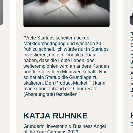
“
“Viele Startups scheitern bei der
S
Marktdurchdringung und wachsen zu
S
früh zu schnell. Ich würde nur in Startups
S
investieren, die ein Produkt gebaut
D
haben, dass die Leute lieben, das
d
weiterempfohlen wird an andere Kunden
P
und für sie echten Mehrwert schafft. Nur
A
so hat ein Startup die Grundlage zu
S
skalieren. Den Product-Market Fit kann
A
man schön anhand der Churn Rate
„
(Absprungrate) feststellen.”
m
KATJA RUHNKE
B
Gründerin, Investorin & Business Angel
of the Year Germany 2023