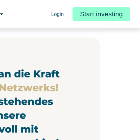
Start investing
Login