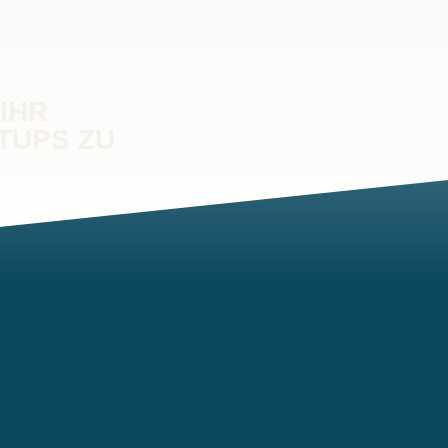
IHR
TUPS ZU