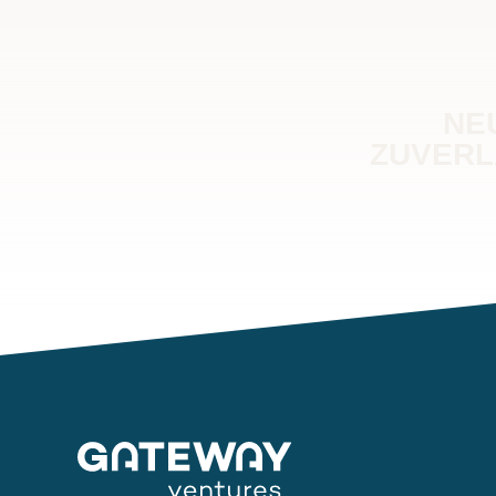
NE
ZUVERL