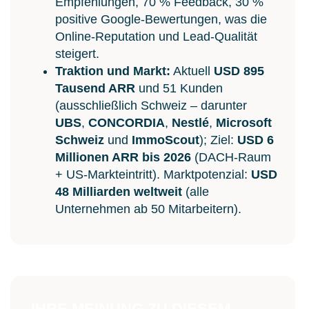
Empfehlungen, 70 % Feedback, 30 %
positive Google-Bewertungen, was die
Online-Reputation und Lead-Qualität
steigert.
Traktion und Markt:
Aktuell
USD 895
Tausend ARR
und 51 Kunden
(ausschließlich Schweiz – darunter
UBS
,
CONCORDIA
,
Nestlé
,
Microsoft
Schweiz
und
ImmoScout
); Ziel:
USD 6
Millionen ARR bis 2026
(DACH-Raum
+ US-Markteintritt). Marktpotenzial:
USD
48 Milliarden weltweit
(alle
Unternehmen ab 50 Mitarbeitern).
IHRE MEINUNG ZU DIESEM