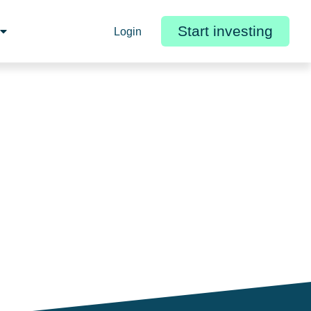
Start investing
Login