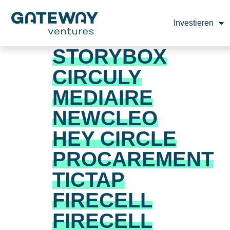
Investieren
STORYBOX
CIRCULY
MEDIAIRE
NEWCLEO
HEY CIRCLE
PROCAREMENT
TICTAP
FIRECELL
FIRECELL