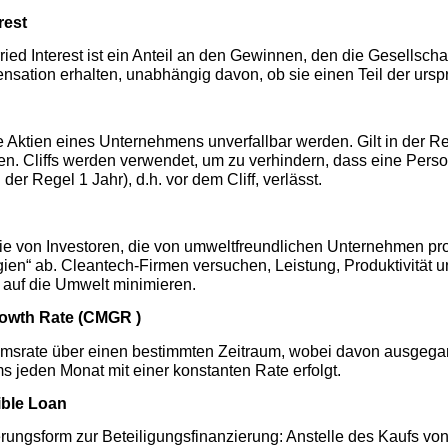
rest
ied Interest ist ein Anteil an den Gewinnen, den die Gesellscha
sation erhalten, unabhängig davon, ob sie einen Teil der urspr
e Aktien eines Unternehmens unverfallbar werden. Gilt in der Reg
nen. Cliffs werden verwendet, um zu verhindern, dass eine Per
der Regel 1 Jahr), d.h. vor dem Cliff, verlässt.
ie von Investoren, die von umweltfreundlichen Unternehmen profit
en“ ab. Cleantech-Firmen versuchen, Leistung, Produktivität und
auf die Umwelt minimieren.
owth Rate (CMGR )
umsrate über einen bestimmten Zeitraum, wobei davon ausgeg
 jeden Monat mit einer konstanten Rate erfolgt.
ible Loan
rungsform zur Beteiligungsfinanzierung: Anstelle des Kaufs von A