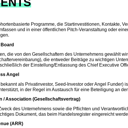
MENTS
 kohortenbasierte Programme, die Startinvestitionen, Kontakte, Ve
assen und in einer öffentlichen Pitch-Veranstaltung oder ein
gen.
y Board
n, die von den Gesellschaftern des Unternehmens gewählt wi
haftervereinbarung), die entweder Beiträge zu wichtigen Unter
nschließlich der Einstellung/Entlassung des Chief Executive Offi
ess Angel
bekannt als Privatinvestor, Seed-Investor oder Angel Funder) is
nterstützt, in der Regel im Austausch für eine Beteiligung an 
on / Association (Gesellschaftsvertrag)
eck des Unternehmens sowie die Pflichten und Verantwortlichke
 wichtiges Dokument, das beim Handelsregister eingereicht werd
enue (ARR)