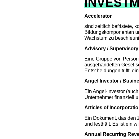
INVEST
Accelerator
sind zeitlich befristete,
Bildungskomponenten umf
Wachstum zu beschleuni
Advisory / Supervisor
Eine Gruppe von Persone
ausgehandelten Gesellsc
Entscheidungen trifft, ei
Angel Investor / Busin
Ein Angel-Investor (auch 
Unternehmer finanziell u
Articles of Incorporati
Ein Dokument, das den Zw
und festhält. Es ist ein
Annual Recurring Rev