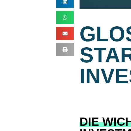
GLO
STA
INVE
DIE WIC