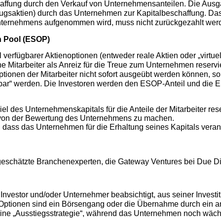
haffung durch den Verkauf von Unternehmensanteilen. Die Ausga
gsaktien) durch das Unternehmen zur Kapitalbeschaffung. Das
Unternehmens aufgenommen wird, muss nicht zurückgezahlt wer
n Pool (ESOP)
 verfügbarer Aktienoptionen (entweder reale Aktien oder „virtuell
e Mitarbeiter als Anreiz für die Treue zum Unternehmen reservi
ptionen der Mitarbeiter nicht sofort ausgeübt werden können, s
lbar“ werden. Die Investoren werden den ESOP-Anteil und die
el des Unternehmenskapitals für die Anteile der Mitarbeiter reser
d von der Bewertung des Unternehmens zu machen.
 dass das Unternehmen für die Erhaltung seines Kapitals verant
eschätzte Branchenexperten, die Gateway Ventures bei Due Dil
 Investor und/oder Unternehmer beabsichtigt, aus seiner Invest
 Optionen sind ein Börsengang oder die Übernahme durch ein
eine „Ausstiegsstrategie“, während das Unternehmen noch wäch