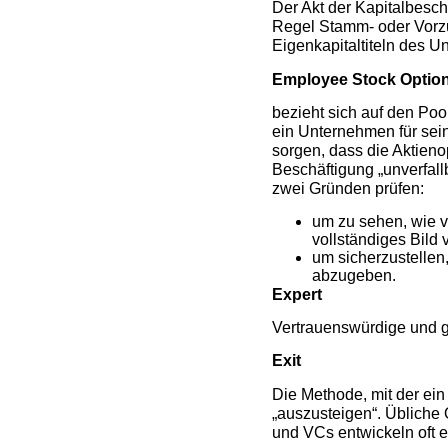
Der Akt der Kapitalbesc
Regel Stamm- oder Vorzu
Eigenkapitaltiteln des 
Employee Stock Optio
bezieht sich auf den Pool
ein Unternehmen für sein
sorgen, dass die Aktieno
Beschäftigung „unverfal
zwei Gründen prüfen:
um zu sehen, wie vi
vollständiges Bil
um sicherzustellen,
abzugeben.
Expert
Vertrauenswürdige und g
Exit
Die Methode, mit der ein
„auszusteigen“. Übliche
und VCs entwickeln oft 