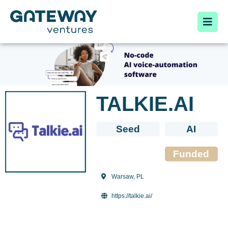
TALKIE.AI
Seed
AI
Funded
Warsaw, PL
https://talkie.ai/