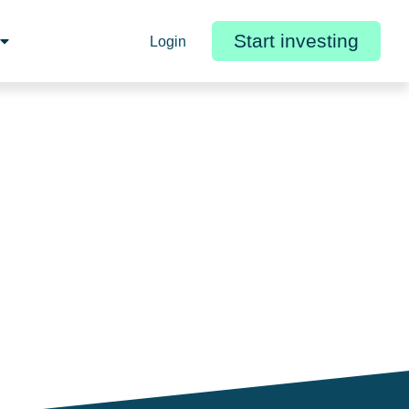
Start investing
Login