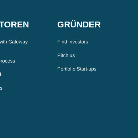
STOREN
GRÜNDER
with Gateway
Find investors
Pitch us
process
Portfolio Start-ups
l
es